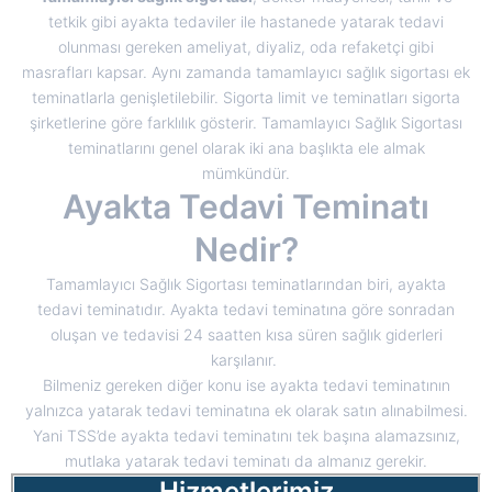
tetkik gibi ayakta tedaviler ile hastanede yatarak tedavi
olunması gereken ameliyat, diyaliz, oda refaketçi gibi
masrafları kapsar. Aynı zamanda tamamlayıcı sağlık sigortası ek
teminatlarla genişletilebilir. Sigorta limit ve teminatları sigorta
şirketlerine göre farklılık gösterir. Tamamlayıcı Sağlık Sigortası
teminatlarını genel olarak iki ana başlıkta ele almak
mümkündür.
Ayakta Tedavi Teminatı
Nedir?
Tamamlayıcı Sağlık Sigortası teminatlarından biri, ayakta
tedavi teminatıdır. Ayakta tedavi teminatına göre sonradan
oluşan ve tedavisi 24 saatten kısa süren sağlık giderleri
karşılanır.
Bilmeniz gereken diğer konu ise ayakta tedavi teminatının
yalnızca yatarak tedavi teminatına ek olarak satın alınabilmesi.
Yani TSS’de ayakta tedavi teminatını tek başına alamazsınız,
mutlaka yatarak tedavi teminatı da almanız gerekir.
Hizmetlerimiz